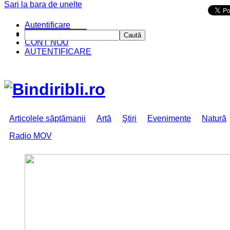
Sari la bara de unelte
Da mai departe
Autentificare
CINE SUNTEM?
Caută
CONT NOU
AUTENTIFICARE
Articolele săptămanii
Artă
Ştiri
Evenimente
Natură
Radio MOV