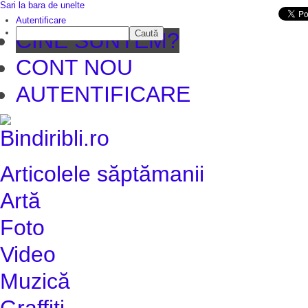
Sari la bara de unelte
Da mai departe
Autentificare
Caută
CINE SUNTEM?
CONT NOU
AUTENTIFICARE
Articolele săptămanii
Artă
Foto
Video
Muzică
Graffiti