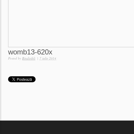
womb13-620x
Posted by
Bindiribli
|
7 iulie 2014