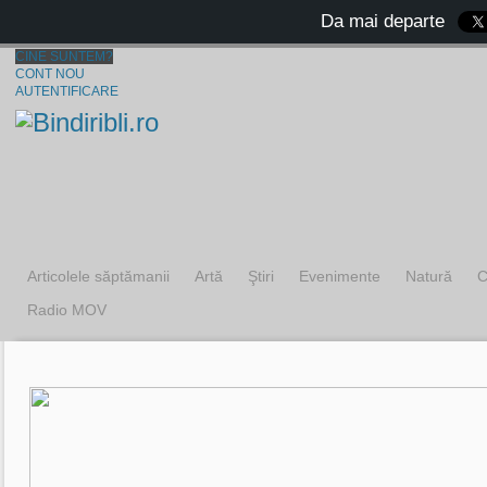
Da mai departe
CINE SUNTEM?
CONT NOU
AUTENTIFICARE
Articolele săptămanii
Artă
Ştiri
Evenimente
Natură
C
Radio MOV