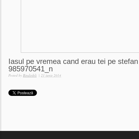
Iasul pe vremea cand erau tei pe stefan
985970541_n
Posted by
Bindiribli
|
21 iunie 2014