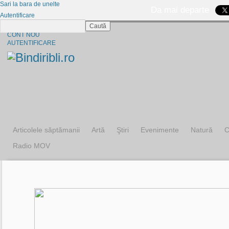
Sari la bara de unelte
Da mai departe
Autentificare
Caută
CINE SUNTEM?
CONT NOU
AUTENTIFICARE
Articolele săptămanii
Artă
Ştiri
Evenimente
Natură
C
Radio MOV