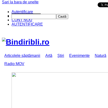
Sari la bara de unelte
Da mai departe
Autentificare
CINE SUNTEM?
Caută
CONT NOU
AUTENTIFICARE
Articolele săptămanii
Artă
Ştiri
Evenimente
Natură
Radio MOV