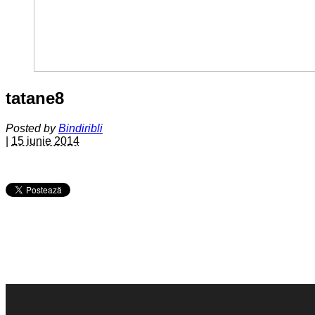
tatane8
Posted by
Bindiribli
|
15 iunie 2014