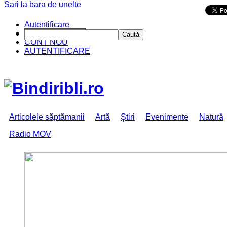
Sari la bara de unelte
Da mai departe
Autentificare
CINE SUNTEM?
Caută
CONT NOU
AUTENTIFICARE
Articolele săptămanii
Artă
Ştiri
Evenimente
Natură
Radio MOV