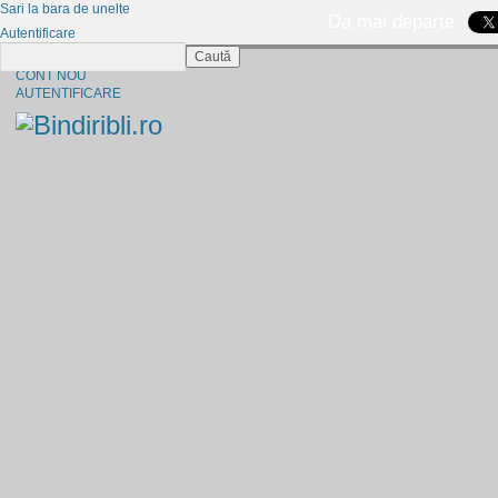
Sari la bara de unelte
Da mai departe
Autentificare
Caută
CINE SUNTEM?
CONT NOU
AUTENTIFICARE