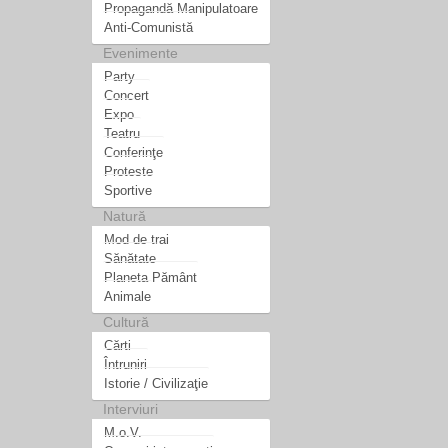
Propagandă Manipulatoare
Anti-Comunistă
Evenimente
Party
Concert
Expo
Teatru
Conferinţe
Proteste
Sportive
Natură
Mod de trai
Sănătate
Planeta Pământ
Animale
Cultură
Cărti
Întruniri
Istorie / Civilizaţie
Interviuri
M.o.V.