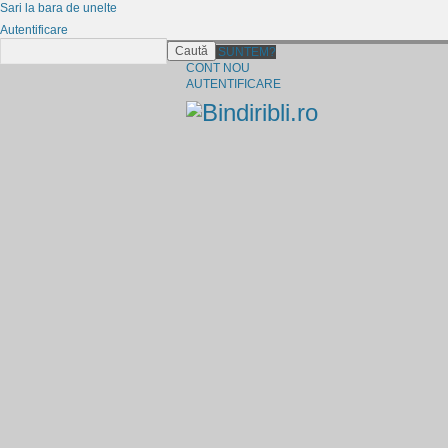
Sari la bara de unelte
Autentificare
Caută
CINE SUNTEM?
CONT NOU
AUTENTIFICARE