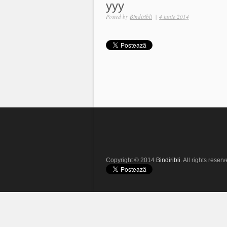
yyy
Posted by
Bindiribli
|
4 iunie 2014
Copyright © 2014
Bindiribli
. All rights reserv