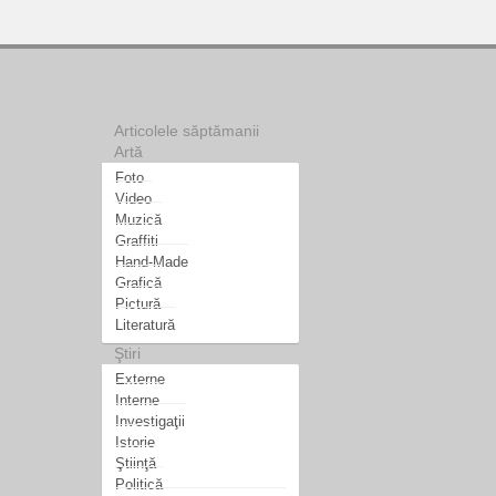
Articolele săptămanii
Artă
Foto
Video
Muzică
Graffiti
Hand-Made
Grafică
Pictură
Literatură
Ştiri
Externe
Interne
Investigaţii
Istorie
Ştiinţă
Politică