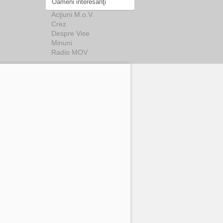
Oameni interesanţi
Acţiuni M.o.V.
Crez
Despre Vise
Minuni
Radio MOV