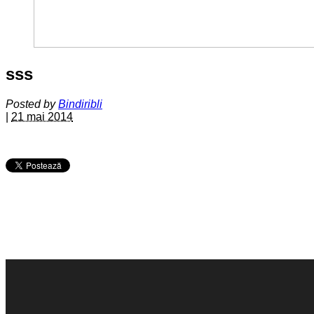
sss
Posted by
Bindiribli
|
21 mai 2014