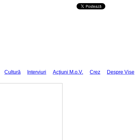
Da mai departe
Cultură
Interviuri
Acţiuni M.o.V.
Crez
Despre Vise