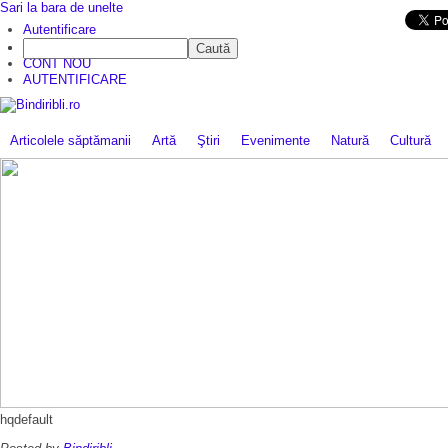
Sari la bara de unelte
Da mai departe
Autentificare
Caută
CINE SUNTEM?
CONT NOU
AUTENTIFICARE
Articolele săptămanii
Artă
Ştiri
Evenimente
Natură
Cultură
hqdefault