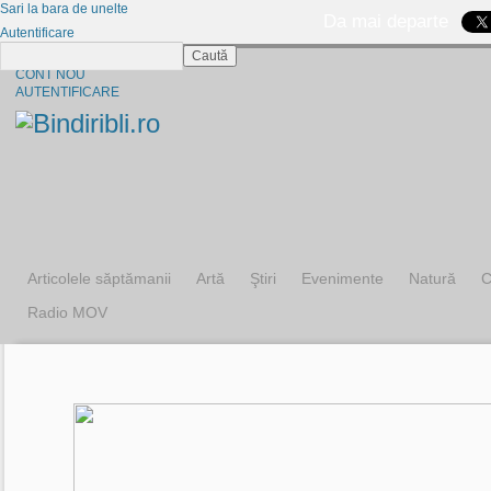
Sari la bara de unelte
Da mai departe
Autentificare
Caută
CINE SUNTEM?
CONT NOU
AUTENTIFICARE
Articolele săptămanii
Artă
Ştiri
Evenimente
Natură
C
Radio MOV