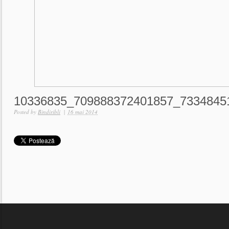
10336835_709888372401857_7334845
Posted by
Bindiribli
|
16 mai 2014