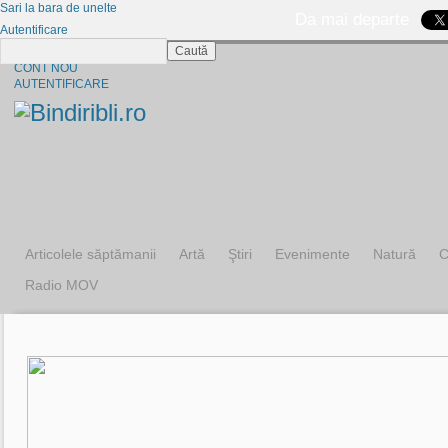
Sari la bara de unelte
Da mai departe
Autentificare
Caută
CINE SUNTEM?
CONT NOU
AUTENTIFICARE
Articolele săptămanii
Artă
Ştiri
Evenimente
Natură
C
Radio MOV