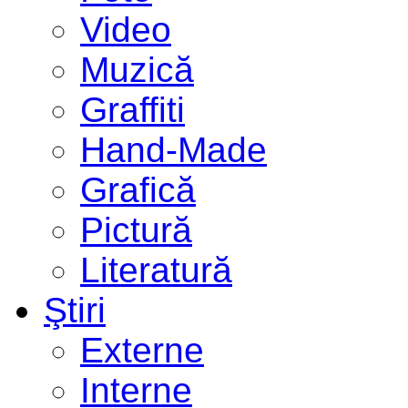
Video
Muzică
Graffiti
Hand-Made
Grafică
Pictură
Literatură
Ştiri
Externe
Interne