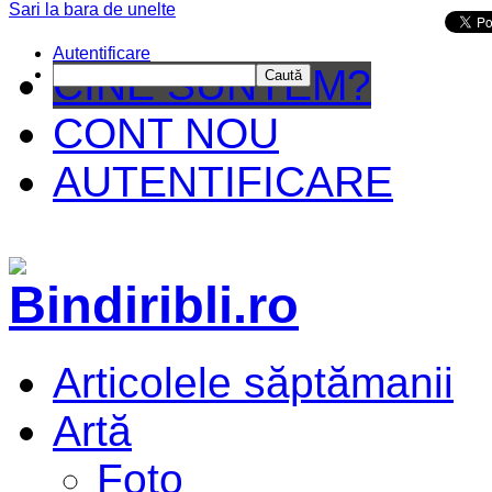
Sari la bara de unelte
Da mai departe
Autentificare
CINE SUNTEM?
Caută
CONT NOU
AUTENTIFICARE
Articolele săptămanii
Artă
Foto