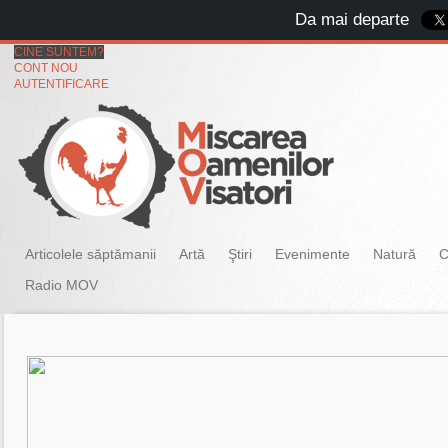
Da mai departe
CINE SUNTEM?
CONT NOU
AUTENTIFICARE
Articolele săptămanii
Artă
Ştiri
Evenimente
Natură
C
Radio MOV