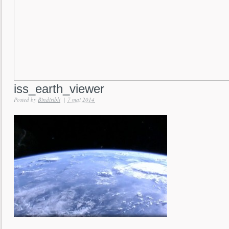
iss_earth_viewer
Posted by
Bindiribli
|
7 mai 2014