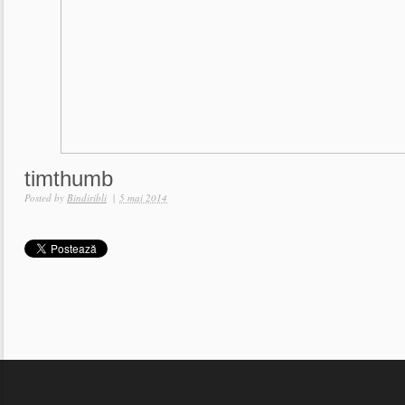
timthumb
Posted by
Bindiribli
|
5 mai 2014