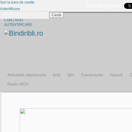
Sari la bara de unelte
Da mai departe
Autentificare
Caută
CINE SUNTEM?
CONT NOU
AUTENTIFICARE
Articolele săptămanii
Artă
Ştiri
Evenimente
Natură
C
Radio MOV