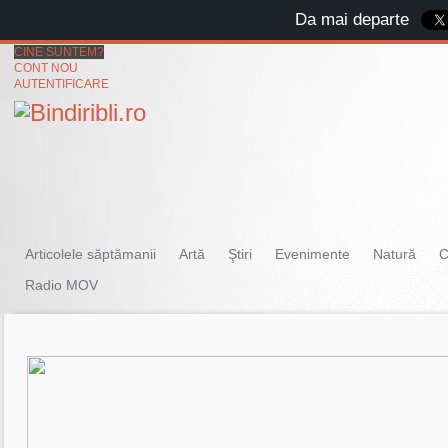
Da mai departe
CINE SUNTEM?
CONT NOU
AUTENTIFICARE
Articolele săptămanii
Artă
Ştiri
Evenimente
Natură
C
Radio MOV