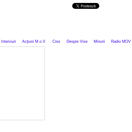
Da mai departe
Interviuri
Acţiuni M.o.V.
Crez
Despre Vise
Minuni
Radio MOV