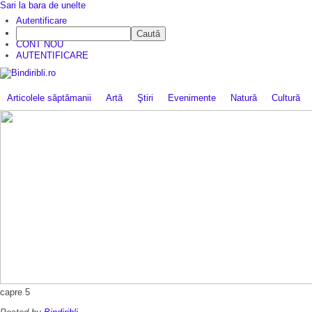
Sari la bara de unelte
Autentificare
Caută
CINE SUNTEM?
CONT NOU
AUTENTIFICARE
Articolele săptămanii
Artă
Ştiri
Evenimente
Natură
Cultură
capre 5