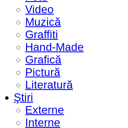
Video
Muzică
Graffiti
Hand-Made
Grafică
Pictură
Literatură
Ştiri
Externe
Interne