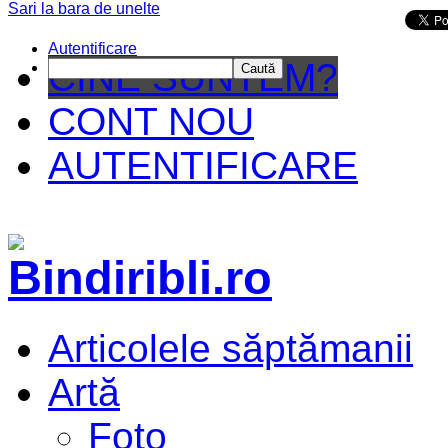
Sari la bara de unelte
Da mai departe
Autentificare
CINE SUNTEM?
Caută
CONT NOU
AUTENTIFICARE
Articolele săptămanii
Artă
Foto