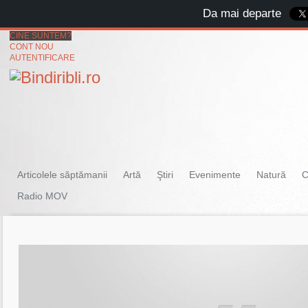
Da mai departe
CINE SUNTEM?
CONT NOU
AUTENTIFICARE
Articolele săptămanii
Artă
Ştiri
Evenimente
Natură
C
Radio MOV