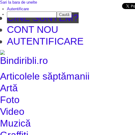
Sari la bara de unelte
Da mai departe
Autentificare
Caută
CINE SUNTEM?
CONT NOU
AUTENTIFICARE
Articolele săptămanii
Artă
Foto
Video
Muzică
Graffiti