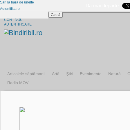
Sari la bara de unelte
Da mai departe
Autentificare
Caută
CINE SUNTEM?
CONT NOU
AUTENTIFICARE
Articolele săptămanii
Artă
Ştiri
Evenimente
Natură
C
Radio MOV