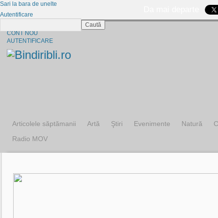
Sari la bara de unelte
Da mai departe
Autentificare
Caută
CINE SUNTEM?
CONT NOU
AUTENTIFICARE
Articolele săptămanii
Artă
Ştiri
Evenimente
Natură
C
Radio MOV