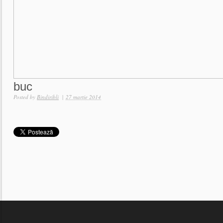
buc
Posted by
Bindiribli
|
27 martie 2014