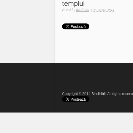
templul
Posted by
Bindiribli
|
25 martie 2014
Copyright © 2014
Bindiribli
. All rights reserv