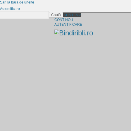
Sari la bara de unelte
Autentificare
Caută
CINE SUNTEM?
CONT NOU
AUTENTIFICARE