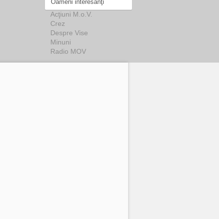
Oameni interesanţi
Acţiuni M.o.V.
Crez
Despre Vise
Minuni
Radio MOV