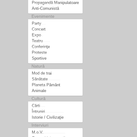
Propagandă Manipulatoare
Anti-Comunistă
Evenimente
Party
Concert
Expo
Teatru
Conferinţe
Proteste
Sportive
Natură
Mod de trai
Sănătate
Planeta Pământ
Animale
Cultură
Cărti
Întruniri
Istorie / Civilizaţie
Interviuri
M.o.V.