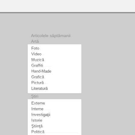
Articolele săptămanii
Artă
Foto
Video
Muzică
Graffiti
Hand-Made
Grafică
Pictură
Literatură
Ştiri
Externe
Interne
Investigaţii
Istorie
Ştiinţă
Politică