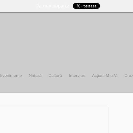
Da mai departe
Evenimente
Natură
Cultură
Interviuri
Acţiuni M.o.V.
Cre