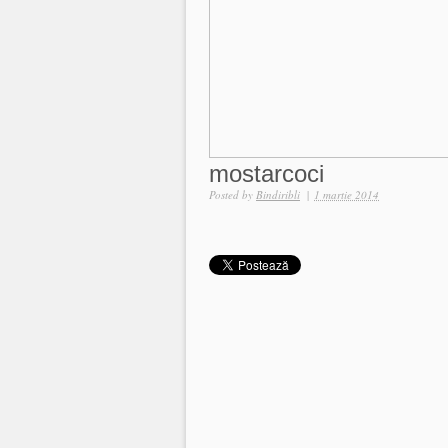
mostarcoci
Posted by
Bindiribli
|
1 martie 2014