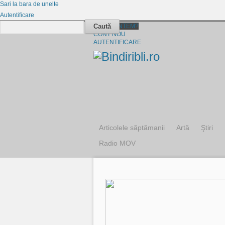
Sari la bara de unelte
Autentificare
Caută
CINE SUNTEM?
CONT NOU
AUTENTIFICARE
Articolele săptămanii
Artă
Ştiri
Radio MOV