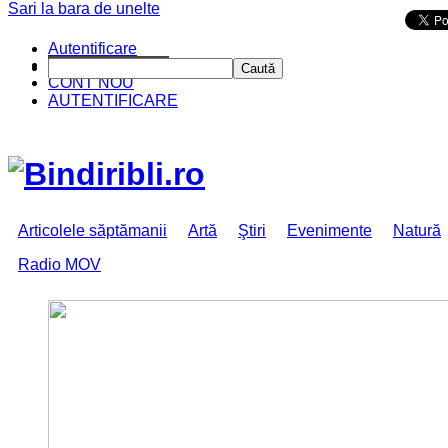
Sari la bara de unelte
Da mai departe
Autentificare
CINE SUNTEM?
Caută
CONT NOU
AUTENTIFICARE
Articolele săptămanii
Artă
Ştiri
Evenimente
Natură
Radio MOV