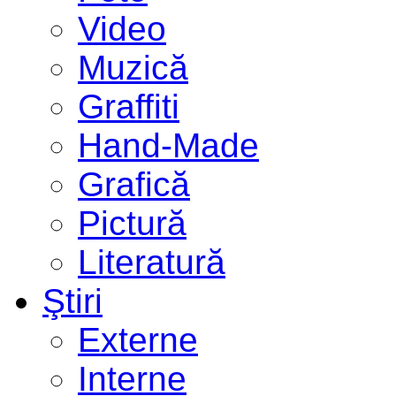
Video
Muzică
Graffiti
Hand-Made
Grafică
Pictură
Literatură
Ştiri
Externe
Interne