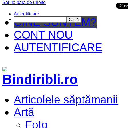
Sari la bara de unelte
Da mai departe
Autentificare
CINE SUNTEM?
Caută
CONT NOU
AUTENTIFICARE
Articolele săptămanii
Artă
Foto