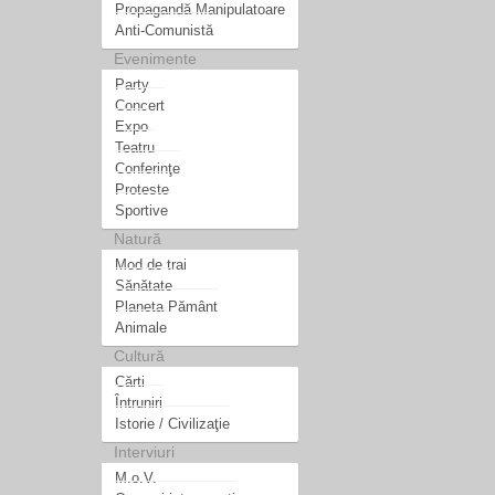
Propagandă Manipulatoare
Anti-Comunistă
Evenimente
Party
Concert
Expo
Teatru
Conferinţe
Proteste
Sportive
Natură
Mod de trai
Sănătate
Planeta Pământ
Animale
Cultură
Cărti
Întruniri
Istorie / Civilizaţie
Interviuri
M.o.V.