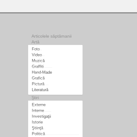
Articolele săptămanii
Artă
Foto
Video
Muzică
Graffiti
Hand-Made
Grafică
Pictură
Literatură
Ştiri
Externe
Interne
Investigaţii
Istorie
Ştiinţă
Politică