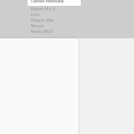
Oameni interesanţi
Acţiuni M.o.V.
Crez
Despre Vise
Minuni
Radio MOV