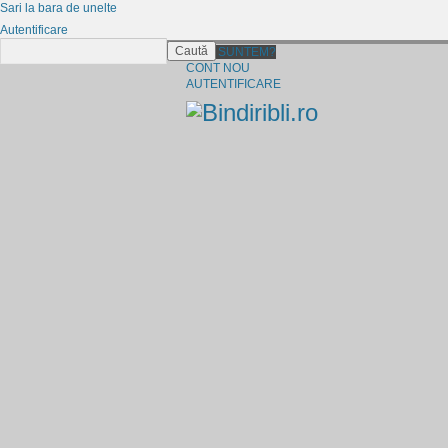
Sari la bara de unelte
Autentificare
Caută
CINE SUNTEM?
CONT NOU
AUTENTIFICARE