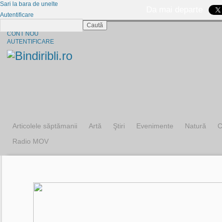
Sari la bara de unelte
Da mai departe
Autentificare
Caută
CINE SUNTEM?
CONT NOU
AUTENTIFICARE
Articolele săptămanii
Artă
Ştiri
Evenimente
Natură
C
Radio MOV