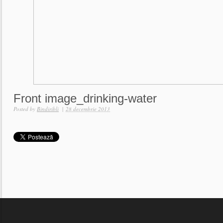
Front image_drinking-water
Posted by
Bindiribli
|
28 decembrie 2013