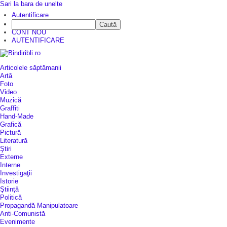
Sari la bara de unelte
Autentificare
Caută
CINE SUNTEM?
CONT NOU
AUTENTIFICARE
Articolele săptămanii
Artă
Foto
Video
Muzică
Graffiti
Hand-Made
Grafică
Pictură
Literatură
Ştiri
Externe
Interne
Investigaţii
Istorie
Ştiinţă
Politică
Propagandă Manipulatoare
Anti-Comunistă
Evenimente