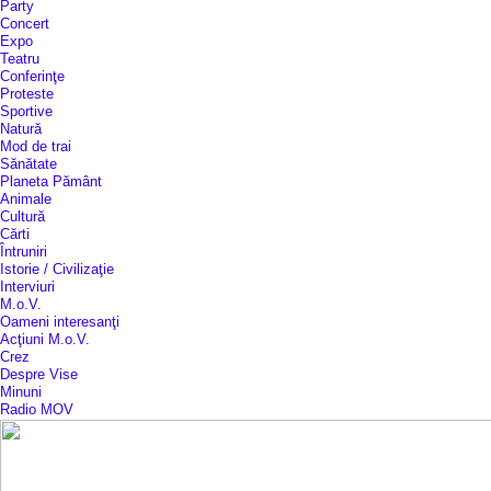
Party
Concert
Expo
Teatru
Conferinţe
Proteste
Sportive
Natură
Mod de trai
Sănătate
Planeta Pământ
Animale
Cultură
Cărti
Întruniri
Istorie / Civilizaţie
Interviuri
M.o.V.
Oameni interesanţi
Acţiuni M.o.V.
Crez
Despre Vise
Minuni
Radio MOV