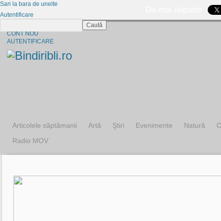
Sari la bara de unelte
Da mai departe
Autentificare
Caută
CINE SUNTEM?
CONT NOU
AUTENTIFICARE
Articolele săptămanii
Artă
Ştiri
Evenimente
Natură
C
Radio MOV