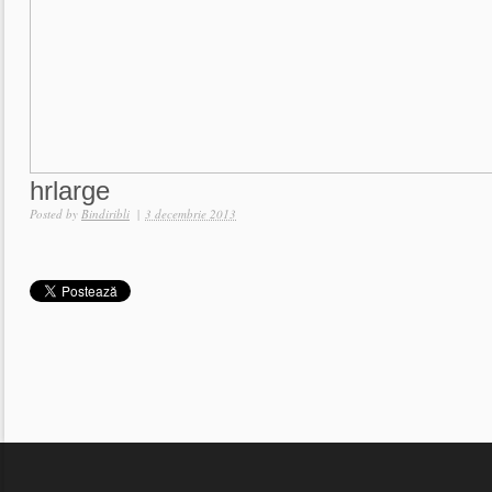
hrlarge
Posted by
Bindiribli
|
3 decembrie 2013