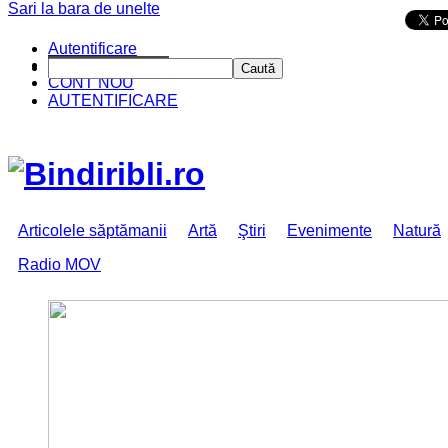
Sari la bara de unelte
Da mai departe
Autentificare
CINE SUNTEM?
Caută
CONT NOU
AUTENTIFICARE
Articolele săptămanii
Artă
Ştiri
Evenimente
Natură
Radio MOV