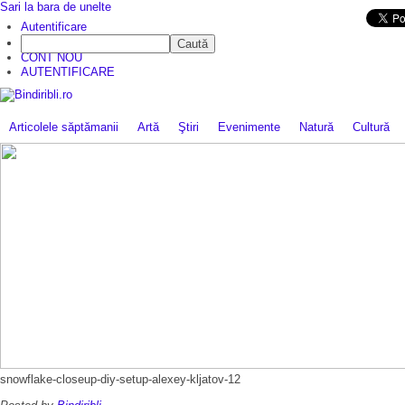
Sari la bara de unelte
Da mai departe
Autentificare
Caută
CINE SUNTEM?
CONT NOU
AUTENTIFICARE
Articolele săptămanii
Artă
Ştiri
Evenimente
Natură
Cultură
snowflake-closeup-diy-setup-alexey-kljatov-12