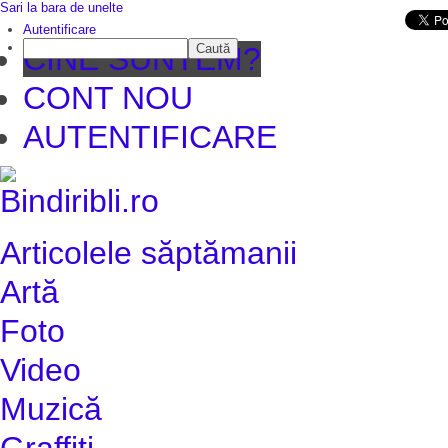
Sari la bara de unelte
Da mai departe
Autentificare
Caută
CINE SUNTEM?
CONT NOU
AUTENTIFICARE
Articolele săptămanii
Artă
Foto
Video
Muzică
Graffiti