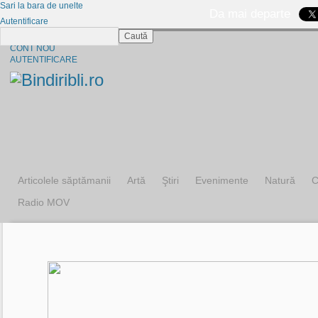
Sari la bara de unelte
Da mai departe
Autentificare
Caută
CINE SUNTEM?
CONT NOU
AUTENTIFICARE
Articolele săptămanii
Artă
Ştiri
Evenimente
Natură
C
Radio MOV