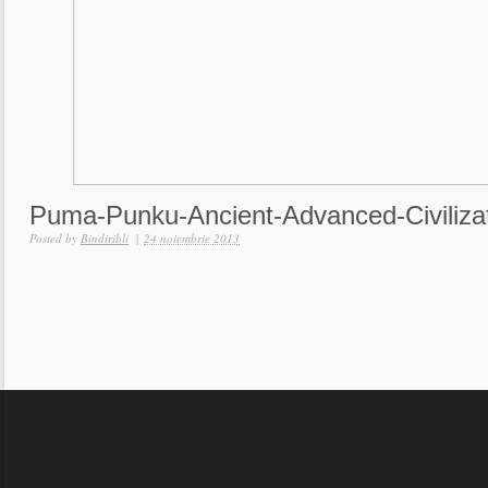
Puma-Punku-Ancient-Advanced-Civiliza
Posted by
Bindiribli
|
24 noiembrie 2013