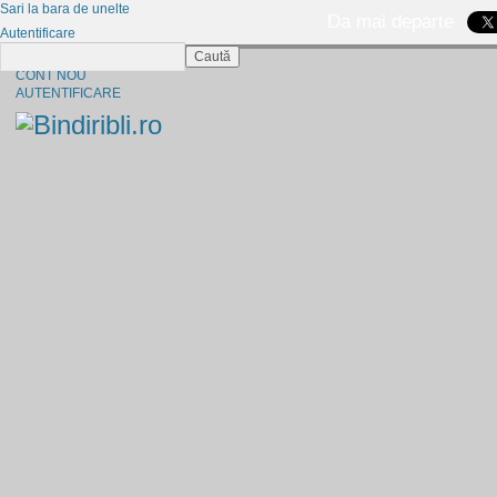
Sari la bara de unelte
Da mai departe
Autentificare
Caută
CINE SUNTEM?
CONT NOU
AUTENTIFICARE