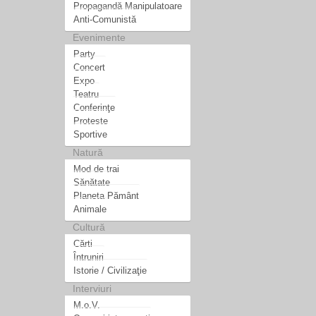
Propagandă Manipulatoare
Anti-Comunistă
Evenimente
Party
Concert
Expo
Teatru
Conferinţe
Proteste
Sportive
Natură
Mod de trai
Sănătate
Planeta Pământ
Animale
Cultură
Cărti
Întruniri
Istorie / Civilizaţie
Interviuri
M.o.V.