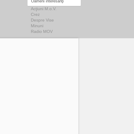
Oameni interesanţi
Acţiuni M.o.V.
Crez
Despre Vise
Minuni
Radio MOV