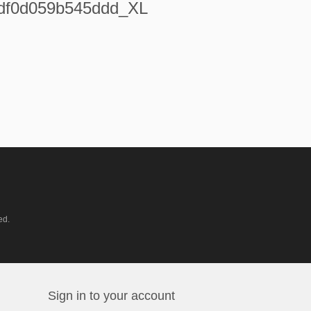
df0d059b545ddd_XL
ed.
Sign in to your account