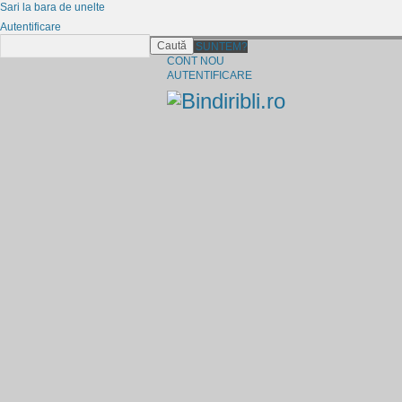
Sari la bara de unelte
Autentificare
Caută
CINE SUNTEM?
CONT NOU
AUTENTIFICARE