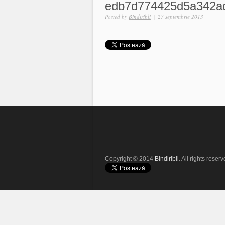
edb7d774425d5a342a
Posted by
Bindiribli
|
27 septembrie 2013
Copyright © 2014
Bindiribli
. All rights reserv