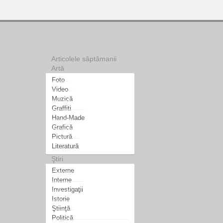
Articolele săptămanii
Artă
Foto
Video
Muzică
Graffiti
Hand-Made
Grafică
Pictură
Literatură
Ştiri
Externe
Interne
Investigaţii
Istorie
Ştiinţă
Politică