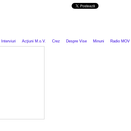
Da mai departe
Interviuri
Acţiuni M.o.V.
Crez
Despre Vise
Minuni
Radio MOV