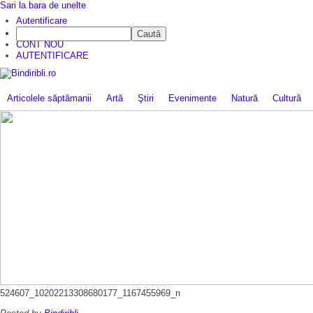
Sari la bara de unelte
Autentificare
Caută
CINE SUNTEM?
CONT NOU
AUTENTIFICARE
Articolele săptămanii
Artă
Ştiri
Evenimente
Natură
Cultură
524607_10202213308680177_1167455969_n