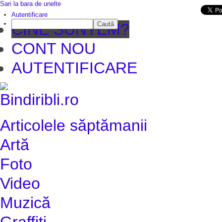
Sari la bara de unelte
Da mai departe
Autentificare
Caută
CINE SUNTEM?
CONT NOU
AUTENTIFICARE
Articolele săptămanii
Artă
Foto
Video
Muzică
Graffiti