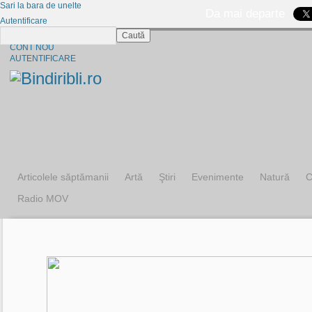
Sari la bara de unelte
Da mai departe
Autentificare
Caută
CINE SUNTEM?
CONT NOU
AUTENTIFICARE
Articolele săptămanii
Artă
Ştiri
Evenimente
Natură
C
Radio MOV