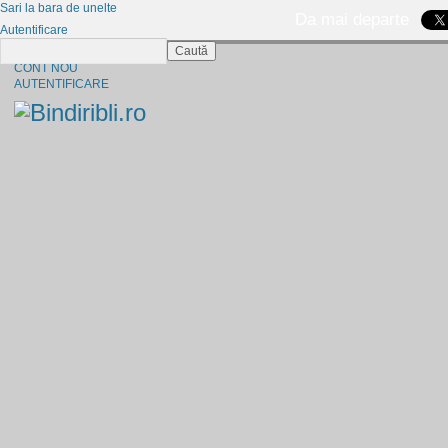
Sari la bara de unelte
Da mai departe
Autentificare
Caută
CINE SUNTEM?
CONT NOU
AUTENTIFICARE