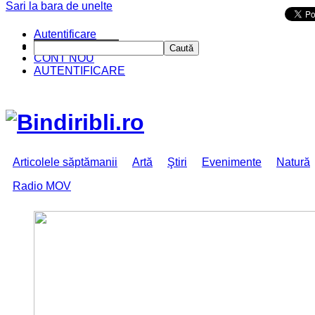
Sari la bara de unelte
Da mai departe
Autentificare
CINE SUNTEM?
Caută
CONT NOU
AUTENTIFICARE
Articolele săptămanii
Artă
Ştiri
Evenimente
Natură
Radio MOV