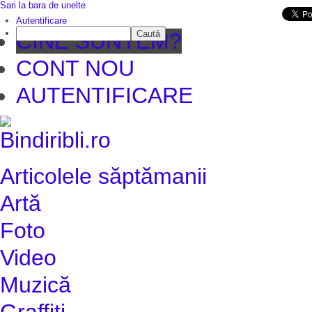
Sari la bara de unelte
Da mai departe
Autentificare
Caută
CINE SUNTEM?
CONT NOU
AUTENTIFICARE
Articolele săptămanii
Artă
Foto
Video
Muzică
Graffiti