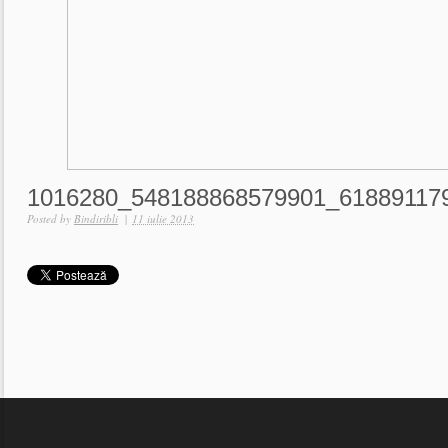
1016280_548188868579901_61889117
Posted by
Bindiribli
|
11 iulie 2013