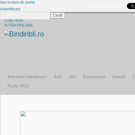
Sari la bara de unelte
Da mai departe
Autentificare
Caută
CINE SUNTEM?
CONT NOU
AUTENTIFICARE
Articolele săptămanii
Artă
Ştiri
Evenimente
Natură
C
Radio MOV