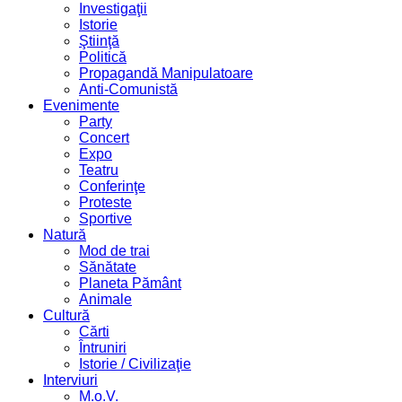
Investigaţii
Istorie
Ştiinţă
Politică
Propagandă Manipulatoare
Anti-Comunistă
Evenimente
Party
Concert
Expo
Teatru
Conferinţe
Proteste
Sportive
Natură
Mod de trai
Sănătate
Planeta Pământ
Animale
Cultură
Cărti
Întruniri
Istorie / Civilizaţie
Interviuri
M.o.V.