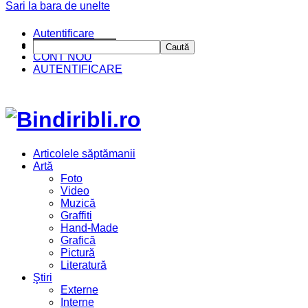
Sari la bara de unelte
Autentificare
CINE SUNTEM?
Caută
CONT NOU
AUTENTIFICARE
Articolele săptămanii
Artă
Foto
Video
Muzică
Graffiti
Hand-Made
Grafică
Pictură
Literatură
Ştiri
Externe
Interne