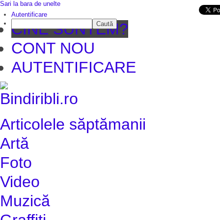
Sari la bara de unelte
Da mai departe
Autentificare
Caută
CINE SUNTEM?
CONT NOU
AUTENTIFICARE
Articolele săptămanii
Artă
Foto
Video
Muzică
Graffiti