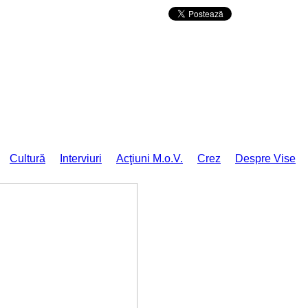
Da mai departe
Cultură
Interviuri
Acţiuni M.o.V.
Crez
Despre Vise