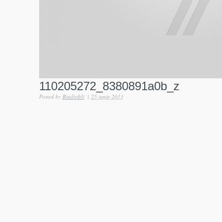
110205272_8380891a0b_z
Posted by
Bindiribli
|
25 iunie 2013