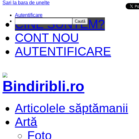
Sari la bara de unelte
Da mai departe
Autentificare
CINE SUNTEM?
Caută
CONT NOU
AUTENTIFICARE
Articolele săptămanii
Artă
Foto