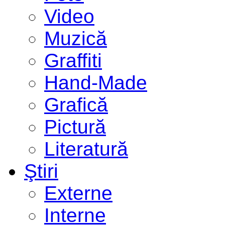
Video
Muzică
Graffiti
Hand-Made
Grafică
Pictură
Literatură
Ştiri
Externe
Interne