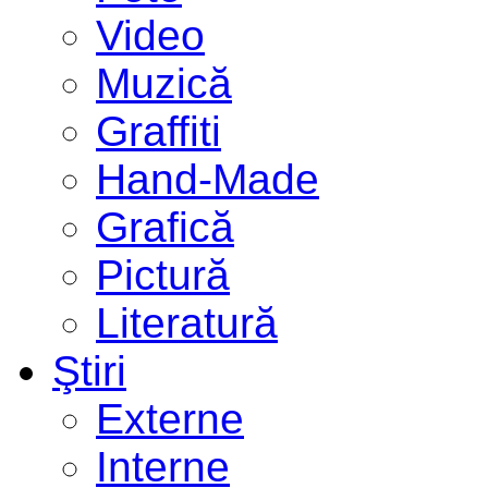
Video
Muzică
Graffiti
Hand-Made
Grafică
Pictură
Literatură
Ştiri
Externe
Interne