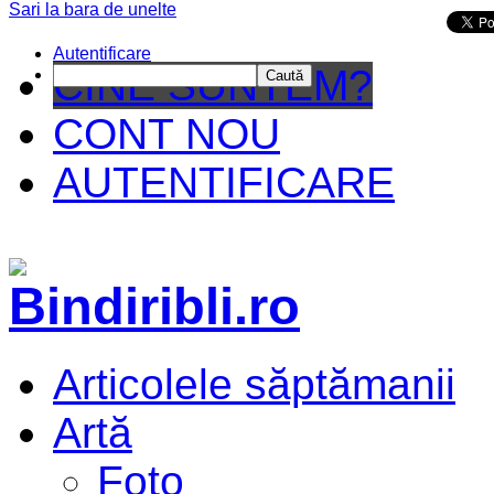
Sari la bara de unelte
Da mai departe
Autentificare
CINE SUNTEM?
Caută
CONT NOU
AUTENTIFICARE
Articolele săptămanii
Artă
Foto