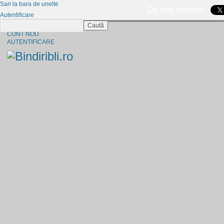
Sari la bara de unelte
Da mai departe
Autentificare
Caută
CINE SUNTEM?
CONT NOU
AUTENTIFICARE